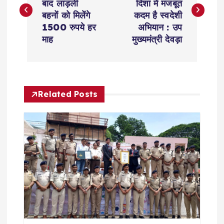
बाद लाड़ली
दिशा में मजबूत
s
बहनों को मिलेंगे
कदम है स्वदेशी
1500 रुपये हर
अभियान : उप
t
माह
मुख्यमंत्री देवड़ा
n
a
Related Posts
v
i
g
a
t