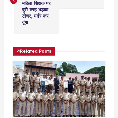
महिला शिक्षक पर
t
बुरी तरह भड़का
टीचर, मर्डर कर
n
दूंगा
a
v
Related Posts
i
g
a
t
i