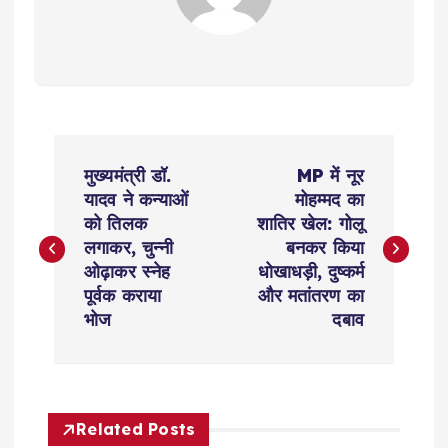
P
मुख्यमंत्री डॉ.
MP में नूर
o
यादव ने कन्याओं
मोहम्मद का
को तिलक
शातिर खेल: गोलू
s
लगाकर, चुन्नी
बनकर किया
ओढ़ाकर स्नेह
धोखाधड़ी, दुष्कर्म
t
पूर्वक कराया
और मतांतरण का
भोज
दबाव
n
a
Related Posts