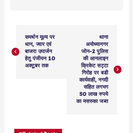
P
समर्थन मूल्य पर
थाना
o
धान, ज्वार एवं
अयोध्यानगर
बाजरा उपार्जन
जोन-2 पुलिस
s
हेतु पंजीयन 10
की आनलाइन
अक्टूबर तक
क्रिकेट सट्टा
t
गिरोह पर बडी
कार्यवाही, नगदी
n
सहित लगभग
50 लाख रुपये
a
का मसरुका जब्त
v