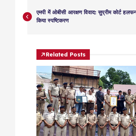
P
एमपी में ओबीसी आरक्षण विवाद: सुप्रीम कोर्ट हलफ
o
किया स्पष्टिकरण
s
t
Related Posts
n
a
v
i