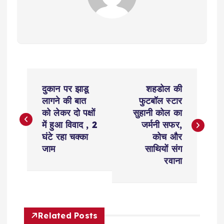
P
दुकान पर झाडू
शहडोल की
o
लागने की बात
फुटबॉल स्टार
को लेकर दो पक्षों
सुहानी कोल का
s
में हुआ विवाद , 2
जर्मनी सफर,
घंटे रहा चक्का
कोच और
t
जाम
साथियों संग
रवाना
n
a
Related Posts