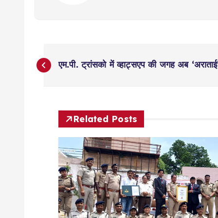
P
एम.पी. ट्रांसको में व्हाट्सएप की जगह अब ‘अराताई
o
s
Related Posts
t
n
a