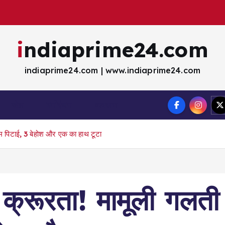
indiaprime24.com
indiaprime24.com | www.indiaprime24.com
खेल
मना॓रंजन
व्यवसाय
रहम पिटाई, 3 बेहोश और एक का हाथ टूटा
ी क्रूरता! मामूली गलत