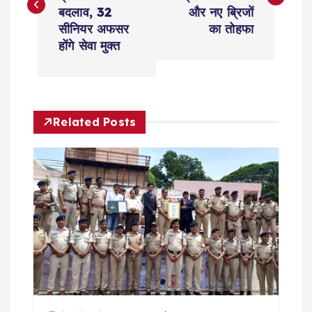
s
बदलाव, 32
और नए ब्रिजों
सीनियर अफसर
का तोहफा
t
होंगे सेवा मुक्त
n
a
Related Posts
v
i
g
a
t