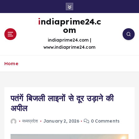
S
k
i
indiaprime24.c
p
om
t
o
indiaprime24.com |
c
www.indiaprime24.com
o
n
Home
t
e
n
t
पतंगें बिजली लाइनों से दूर उड़ाने की
अपील
मध्यप्रदेश
January 2, 2026
0 Comments