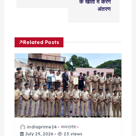
के खातों मे करेंगे
n
अंतरण
a
v
Related Posts
i
g
a
t
i
o
indiaprime24
मध्यप्रदेश
July 29, 2026
25 views