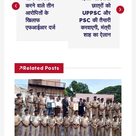
s
करने वाले तीन
छात्रों को
आरोपितों के
UPPSC और
t
खिलाफ
PSC की तैयारी
एफआईआर दर्ज
करवाएगी, मंत्री
n
शाह का ऐलान
a
v
Related Posts
i
g
a
t