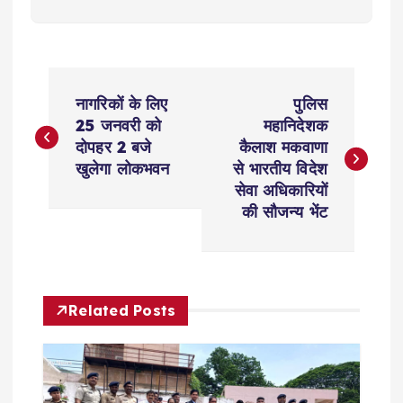
P
नागरिकों के लिए
पुलिस
o
25 जनवरी को
महानिदेशक
दोपहर 2 बजे
कैलाश मकवाणा
s
खुलेगा लोकभवन
से भारतीय विदेश
सेवा अधिकारियों
t
की सौजन्य भेंट
n
a
Related Posts
v
i