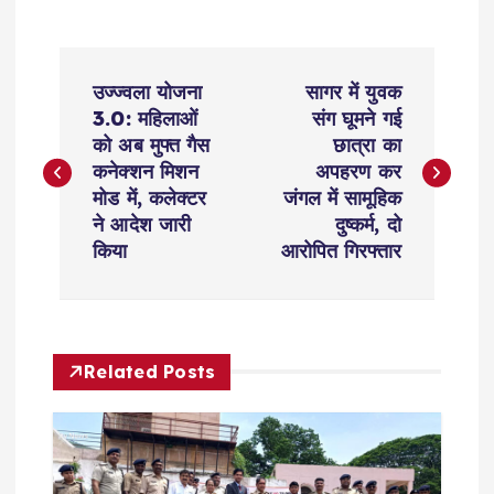
P
उज्ज्वला योजना
सागर में युवक
o
3.0: महिलाओं
संग घूमने गई
को अब मुफ्त गैस
छात्रा का
s
कनेक्शन मिशन
अपहरण कर
मोड में, कलेक्टर
जंगल में सामूहिक
t
ने आदेश जारी
दुष्कर्म, दो
किया
आरोपित गिरफ्तार
n
a
Related Posts
v
i