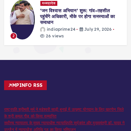
मध्यप्रदेश
,
‘जन विश्वास अभियान’ शुरू: गांव-तहसील
स
पहुंचेंगे अधिकारी, मौके पर होगा समस्याओं का
समाधान
indiaprime24
July 29, 2026
26 views
2
MPINFO RSS
राष्ट्रपति श्रीमती मुर्मु ने महेश्वरी साड़ी बुनाई में उत्कृष्ट योगदान के लिए खरगोन जिले
के श्री कमल गौड़ को किया सम्मानित
सर्वोच्च न्यायालय के मुख्‍य न्‍यायाधीश न्यायाधिपति सूर्यकांत और मुख्यमंत्री डॉ. यादव ने
उज्जैन में न्यायाधीश अतिथि गृह का किया भूमिपूजन